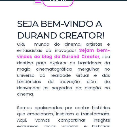
LAB XR
Priscilla Durand
Cinema e Produções
XR Creative
SEJA BEM-VINDO A
DURAND CREATOR!
Olá, mundo do cinema, artistas e
entusiastas da inovação!
Sejam bem-
vindos ao blog da Durand Creator
, seu
destino para explorar os bastidores da
magia cinematográfica, mergulhar no
universo da realidade virtual e das
tendências de inovação além de
desvendar os segredos da direção no
cinema.
Somos apaixonados por contar histórias
que emocionam, inspiram e transformam.
Aqui, vamos compartilhar insights
exclusivos, dicas valiosas e histórias