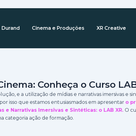
la Durand
Cinema e Produções
XR Creative
Cinema: Conheça o Curso LAB 
o, e a utilização de mídias e narrativas imersivas e si
 por isso que estamos entusiasmados em apresentar
o p
 e Narrativas Imersivas e Sintéticas: o LAB XR.
O cu
na categoria ação de formação.